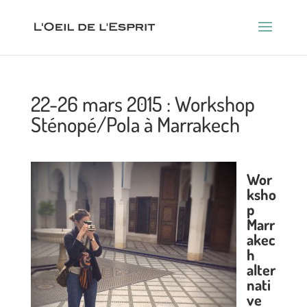
22-26 mars 2015 : Workshop
Sténopé/Pola à Marrakech
Wor
ksho
p
Marr
akec
h
alter
nati
ve