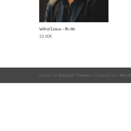
Wilfrid Estève – 11h-14h
10.00
€
Design de
Elegant Themes
| Propulsé par
Word