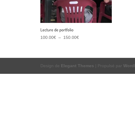
Lecture de portfolio
Plage
100.00
€
–
150.00
€
de
prix :
100.00€
à
Design de
Elegant Themes
| Propulsé par
Word
150.00€