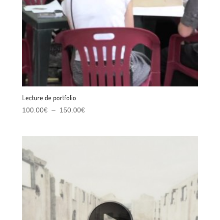
Lecture de portfolio
Plage
100.00
€
–
150.00
€
de
prix :
100.00€
à
150.00€