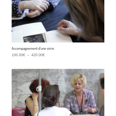
Accompagnement d’une série
Plage
100.00
€
–
420.00
€
de
prix :
100.00€
à
420.00€