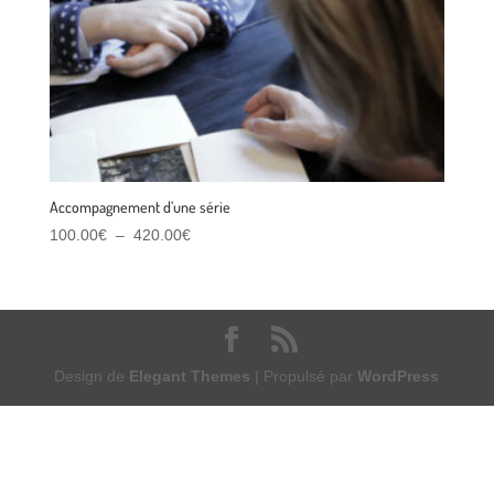
Accompagnement d’une série
Plage
100.00
€
–
420.00
€
de
prix :
100.00€
à
420.00€
Design de
Elegant Themes
| Propulsé par
WordPress