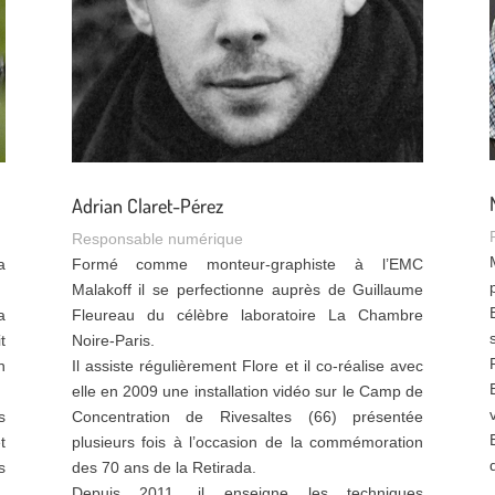
Adrian Claret-Pérez
Responsable numérique
a
Formé comme monteur-graphiste à l’EMC
Malakoff il se perfectionne auprès de Guillaume
a
Fleureau du célèbre laboratoire La Chambre
t
Noire-Paris.
n
Il assiste régulièrement Flore et il co-réalise avec
elle en 2009 une installation vidéo sur le Camp de
s
Concentration de Rivesaltes (66) présentée
t
plusieurs fois à l’occasion de la commémoration
s
des 70 ans de la Retirada.
Depuis 2011, il enseigne les techniques