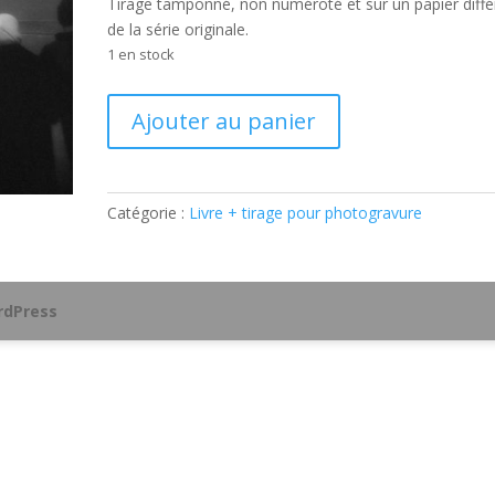
Tirage tamponné, non numéroté et sur un papier diffé
de la série originale.
1 en stock
quantité
Ajouter au panier
de
Livre
+
Tirage
Catégorie :
Livre + tirage pour photogravure
photogravure
dPress