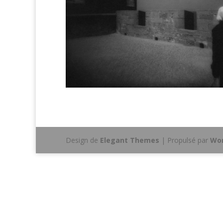
Design de
Elegant Themes
| Propulsé par
Wor