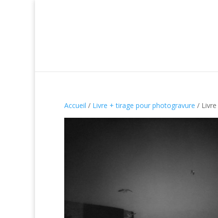
Accueil
/
Livre + tirage pour photogravure
/ Livre