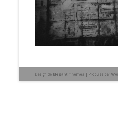
Design de
Elegant Themes
| Propulsé par
Wor