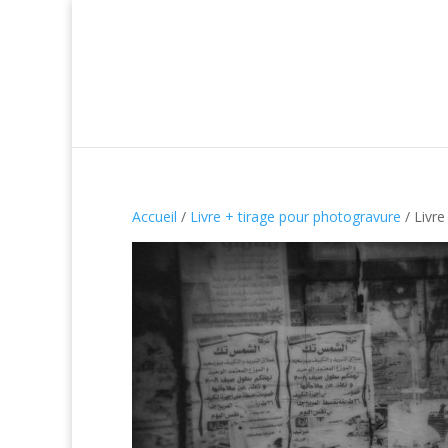
Accueil
/
Livre + tirage pour photogravure
/ Livre