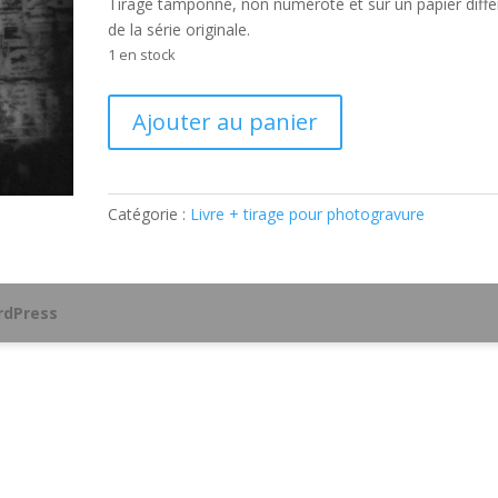
Tirage tamponné, non numéroté et sur un papier diffé
de la série originale.
1 en stock
quantité
Ajouter au panier
de
Livre
+
Tirage
Catégorie :
Livre + tirage pour photogravure
photogravure
dPress