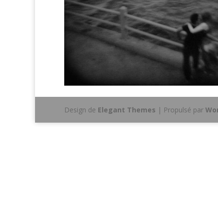
Design de
Elegant Themes
| Propulsé par
Wor