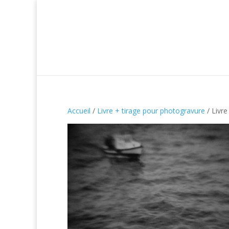
Accueil
/
Livre + tirage pour photogravure
/ Livre
Déjà vendu!