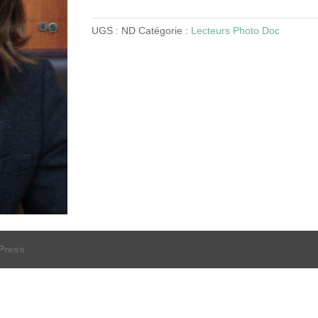
Drouhet
-
UGS :
ND
Catégorie :
Lecteurs Photo Doc
15h-
18h
Press