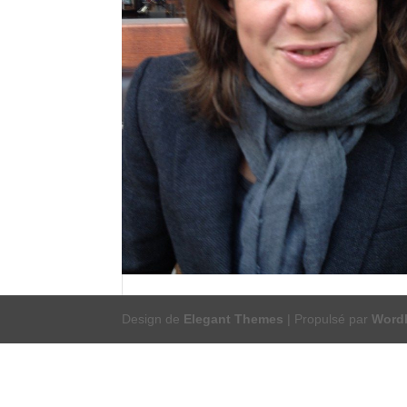
Design de
Elegant Themes
| Propulsé par
Word