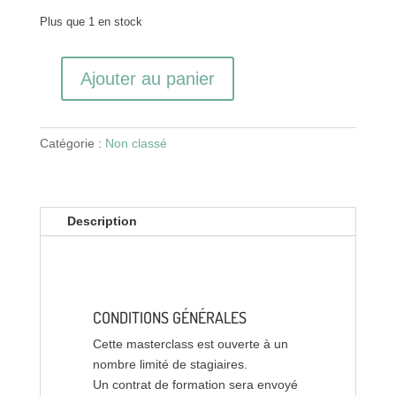
Plus que 1 en stock
Ajouter au panier
quantité
de
Inscription
Catégorie :
Non classé
FOTOMASTERCLASS
#12
-
novembre
Description
2022
CONDITIONS GÉNÉRALES
Cette masterclass est ouverte à un
nombre limité de stagiaires.
Un contrat de formation sera envoyé