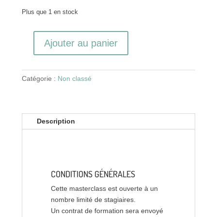
Plus que 1 en stock
Ajouter au panier
quantité
de
Inscription
Catégorie :
Non classé
FOTOMASTERCLASS
#20
-
novembre
Description
2026
CONDITIONS GÉNÉRALES
Cette masterclass est ouverte à un
nombre limité de stagiaires.
Un contrat de formation sera envoyé