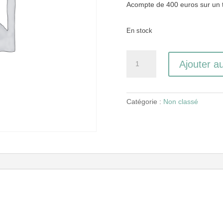
Acompte de 400 euros sur un t
En stock
quantité
Ajouter a
de
Inscription
FOTOMASTERCLASS
#8
Catégorie :
Non classé
-
novembre
2020