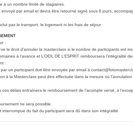
e à un nombre limité de stagiaires.
a envoyé par email et devra être retourné signé sous 8 jours, accomp
.
clut pas le transport, le logement ni les frais de séjour.
SEMENT
ur :
e le droit d’annuler la masterclass si le nombre de participants est ins
maines à l’avance et L’OEIL DE L’ESPRIT remboursera l’intégralité des 
nt :
par un participant doit être envoyée par email à contact@fotomastercl
ion à la Masterclass peut être effectuée dans la mesure où l’annulatio
s ces délais entraînera le remboursement de l’acompte versé, à l’exce
oursement ne sera possible.
nterrompue du fait du participant sera dû dans son intégralité.