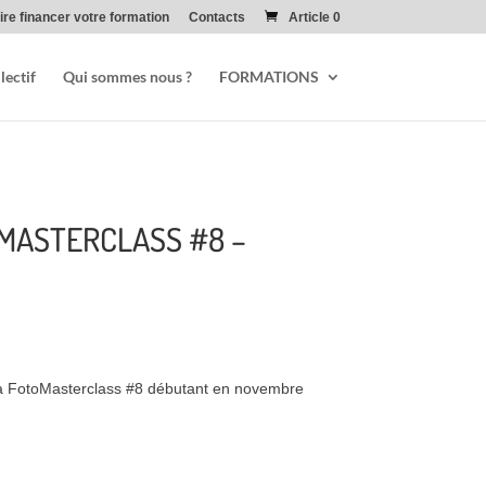
ire financer votre formation
Contacts
Article 0
lectif
Qui sommes nous ?
FORMATIONS
TOMASTERCLASS #8 –
on à FotoMasterclass #8 débutant en novembre