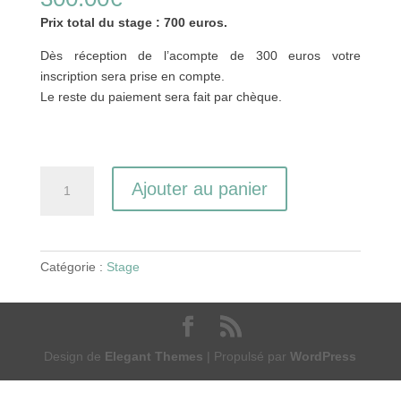
Prix total du stage : 700 euros.
Dès réception de l’acompte de 300 euros votre
inscription sera prise en compte.
Le reste du paiement sera fait par chèque.
quantité
Ajouter au panier
de
Stage
Photoshop
21-
Catégorie :
Stage
24
mai
2020
Design de
Elegant Themes
| Propulsé par
WordPress