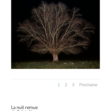
1
2
3
Prochaine
La nuit remue