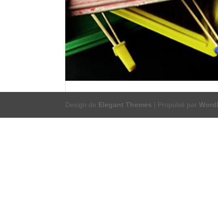
Design de
Elegant Themes
| Propulsé par
Word