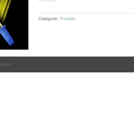
Forfait
8h
Catégorie :
Forfaits
Press