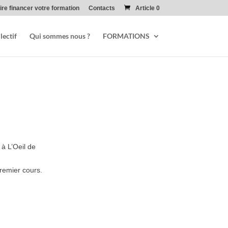
ire financer votre formation
Contacts
Article 0
lectif
Qui sommes nous ?
FORMATIONS
 à L’Oeil de
remier cours.