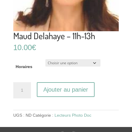
Maud Delahaye – 11h-13h
10.00
€
Horaires
quantité
Ajouter au panier
de
Maud
Delahaye
-
UGS :
ND
Catégorie :
Lecteurs Photo Doc
11h-
13h