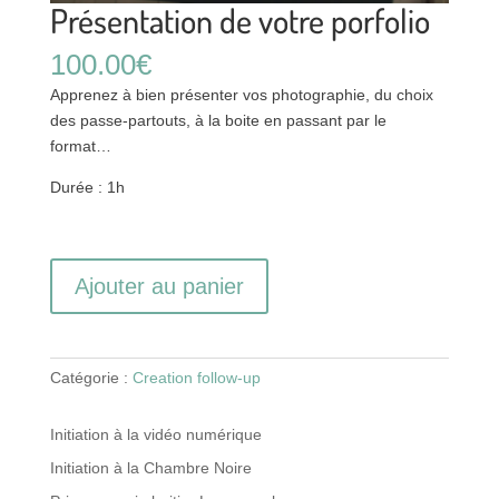
Présentation de votre porfolio
100.00
€
Apprenez à bien présenter vos photographie, du choix
des passe-partouts, à la boite en passant par le
format…
Durée : 1h
quantité
Ajouter au panier
de
Présentation
de
votre
Catégorie :
Creation follow-up
porfolio
Initiation à la vidéo numérique
Initiation à la Chambre Noire