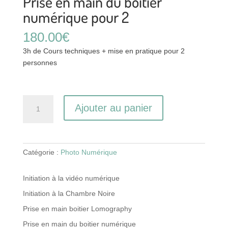
Prise en main du boitier
numérique pour 2
180.00
€
3h de Cours techniques + mise en pratique pour 2
personnes
quantité
Ajouter au panier
de
Prise
en
main
Catégorie :
Photo Numérique
du
boitier
Initiation à la vidéo numérique
numérique
Initiation à la Chambre Noire
pour
2
Prise en main boitier Lomography
Prise en main du boitier numérique