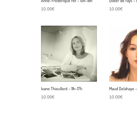
Anne-Frédérique Fer – 15h-18h
Didier de Fays –
10.00
€
10.00
€
Ivane Thieullent – 11h-17h
Maud Delahaye – 
10.00
€
10.00
€