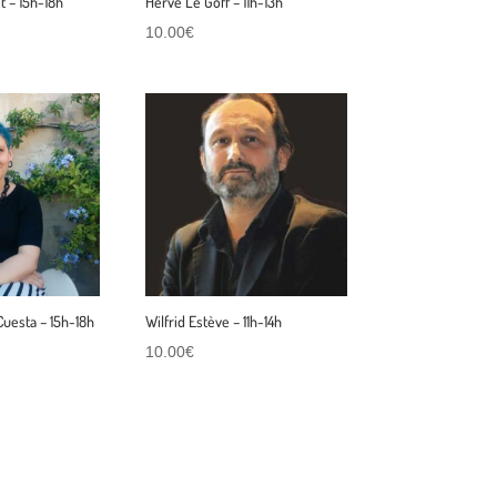
 – 15h-18h
Hervé Le Goff – 11h-13h
10.00
€
uesta – 15h-18h
Wilfrid Estève – 11h-14h
10.00
€