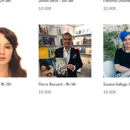
 12h-18h
Dimitri Beck – 15h-18h
Florence Drouhet
10.00
€
10.00
€
11h-13h
Pierre Bessard – 11h-14h
Susana Gallego-C
10.00
€
10.00
€