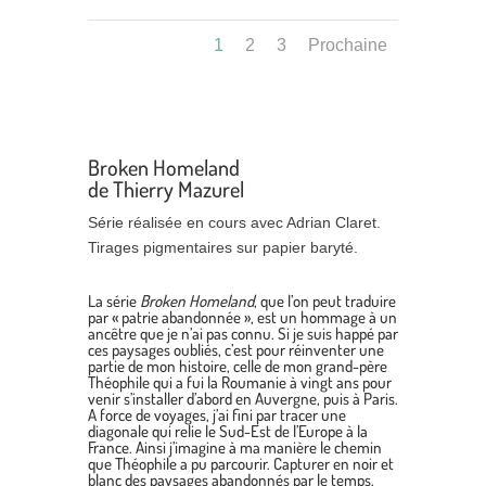
1
2
3
Prochaine
Broken Homeland
de Thierry Mazurel
Série réalisée en cours avec Adrian Claret.
Tirages pigmentaires sur papier baryté.
La série
Broken Homeland
, que l’on peut traduire
par « patrie abandonnée », est un hommage à un
ancêtre que je n’ai pas connu. Si je suis happé par
ces paysages oubliés, c’est pour réinventer une
partie de mon histoire, celle de mon grand-père
Théophile qui a fui la Roumanie à vingt ans pour
venir s’installer d’abord en Auvergne, puis à Paris.
A force de voyages, j’ai fini par tracer une
diagonale qui relie le Sud-Est de l’Europe à la
France. Ainsi j’imagine à ma manière le chemin
que Théophile a pu parcourir. Capturer en noir et
blanc des paysages abandonnés par le temps,