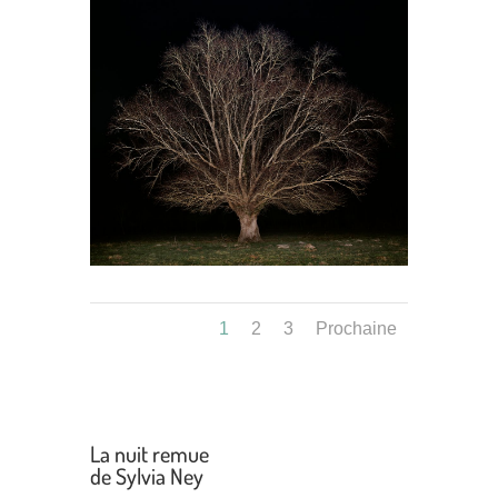
1
2
3
Prochaine
La nuit remue
de Sylvia Ney